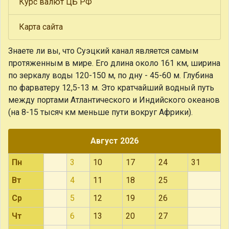
Курс валют ЦБ РФ
Карта сайта
Знаете ли вы, что
Суэцкий канал является самым
протяженным в мире. Его длина около 161 км, ширина
по зеркалу воды 120-150 м, по дну - 45-60 м. Глубина
по фарватеру 12,5-13 м. Это кратчайший водный путь
между портами Атлантического и Индийского океанов
(на 8-15 тысяч км меньше пути вокруг Африки).
Август 2026
Пн
3
10
17
24
31
Вт
4
11
18
25
Ср
5
12
19
26
Чт
6
13
20
27