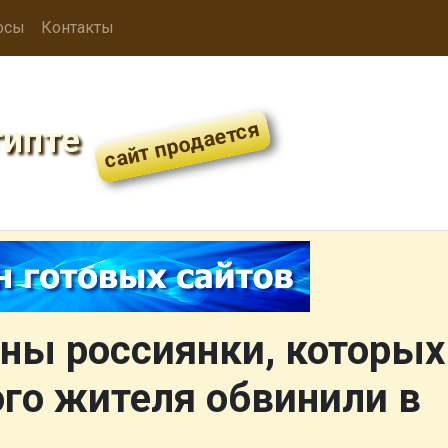
осы
Контакты
гипте
аны россиянки, которых
ого жителя обвинили в