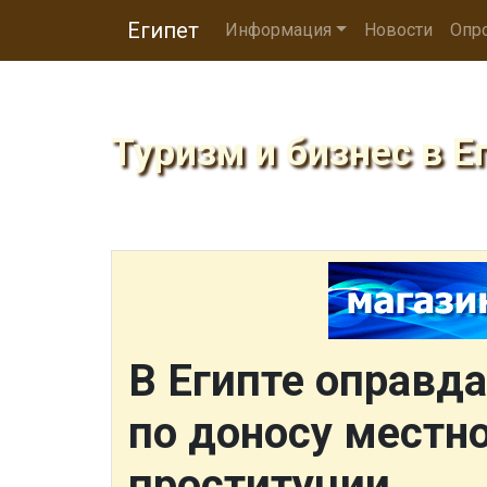
Египет
Информация
Новости
Опр
Туризм и бизнес в Е
В Египте оправд
по доносу местн
проституции