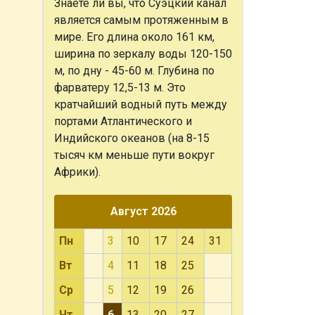
Знаете ли вы, что
Суэцкий канал
является самым протяженным в
мире. Его длина около 161 км,
ширина по зеркалу воды 120-150
м, по дну - 45-60 м. Глубина по
фарватеру 12,5-13 м. Это
кратчайший водный путь между
портами Атлантического и
Индийского океанов (на 8-15
тысяч км меньше пути вокруг
Африки).
Август 2026
Пн
3
10
17
24
31
Вт
4
11
18
25
Ср
5
12
19
26
Чт
6
13
20
27