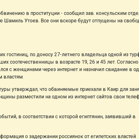
обвинению в проституции - сообщил зав. консульским отд
е Шамиль Утоев. Все они вскоре будут отпущены на свобод
ких гостиниц, по доносу 27-летнего владельца одной из ту
х соотечественницы в возрасте 19, 26 и 45 лет. Согласно
лся с женщинами через интернет и назначил свидание в о
м властям.
туры утверждал, что обвиняемые приехали в Каир для зан
енщины разместили на одном из интернет сайтов свои тел
бытий, в соответствии с которой египтянин, заявивший в
нформация о задержании россиянок от египетских властей