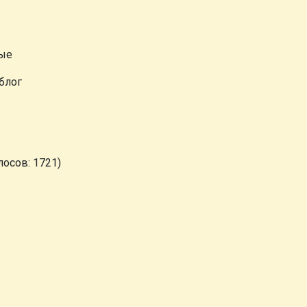
ные
блог
лосов: 1721)