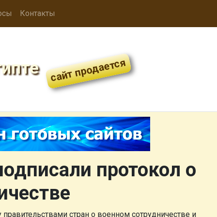
осы
Контакты
гипте
подписали протокол о
ичестве
у правительствами стран о военном сотрудничестве и