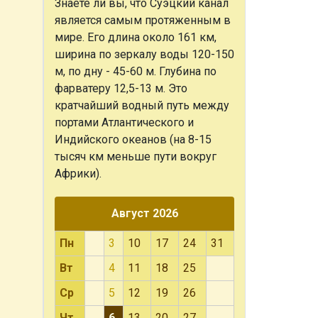
Знаете ли вы, что
Суэцкий канал
является самым протяженным в
мире. Его длина около 161 км,
ширина по зеркалу воды 120-150
м, по дну - 45-60 м. Глубина по
фарватеру 12,5-13 м. Это
кратчайший водный путь между
портами Атлантического и
Индийского океанов (на 8-15
тысяч км меньше пути вокруг
Африки).
Август 2026
Пн
3
10
17
24
31
Вт
4
11
18
25
Ср
5
12
19
26
Чт
6
13
20
27