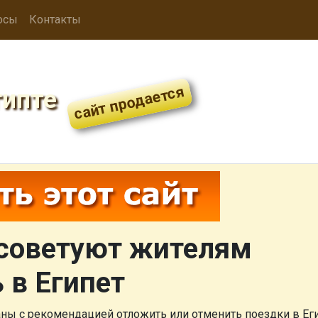
осы
Контакты
гипте
 советуют жителям
 в Египет
аны с рекомендацией отложить или отменить поездки в Еги