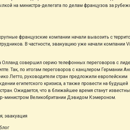
ссылкой на министра-делегата по делам французов за рубе
о крупные французские компании начали вывозить с террит
рудников. В частности, эвакуацию уже начали компании Vi
уа Олланд совершил серию телефонных переговоров с лид
ипте. Так, по итогам переговоров с канцлером Германии Ан
ико Летто, руководители стран предложили европейским
ждении египетского кризиса, а также провести на будущей
тран. Ожидается, что в ближайшее время станут известны
ер-министром Великобритании Дэвидом Кэмероном.
я; эвакуация
блог